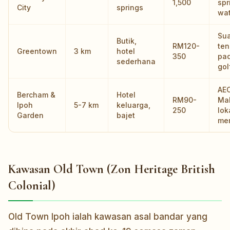
1,500
spr
City
springs
wat
Su
Butik,
RM120-
ten
Greentown
3 km
hotel
350
pa
sederhana
gol
AE
Bercham &
Hotel
RM90-
Mal
Ipoh
5-7 km
keluarga,
250
lok
Garden
bajet
me
Kawasan Old Town (Zon Heritage British
Colonial)
Old Town Ipoh ialah kawasan asal bandar yang