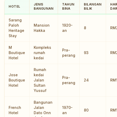
JENIS
TAHUN
BILANGAN
HA
HOTEL
BANGUNAN
BINA
BILIK
DAR
Sarang
Paloh
Mansion
1920-
8
RM
Heritage
Hakka
an
Stay
M
Kompleks
Pra-
Boutique
rumah
93
RM
perang
Hotel
kedai
Rumah
Jose
kedai
Pra-
Boutique
Jalan
24
RM
perang
Hotel
Sultan
Yussuf
Bangunan
French
Jalan
1970-
80
RM
Hotel
Dato Onn
an