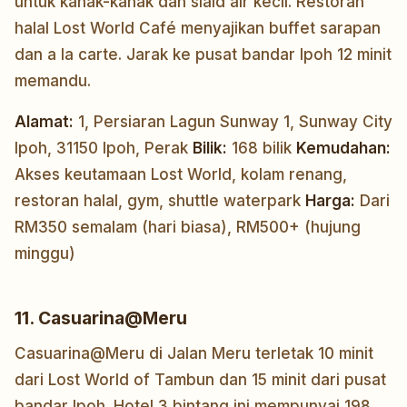
untuk kanak-kanak dan slaid air kecil. Restoran
halal Lost World Café menyajikan buffet sarapan
dan a la carte. Jarak ke pusat bandar Ipoh 12 minit
memandu.
Alamat:
1, Persiaran Lagun Sunway 1, Sunway City
Ipoh, 31150 Ipoh, Perak
Bilik:
168 bilik
Kemudahan:
Akses keutamaan Lost World, kolam renang,
restoran halal, gym, shuttle waterpark
Harga:
Dari
RM350 semalam (hari biasa), RM500+ (hujung
minggu)
11. Casuarina@Meru
Casuarina@Meru di Jalan Meru terletak 10 minit
dari Lost World of Tambun dan 15 minit dari pusat
bandar Ipoh. Hotel 3 bintang ini mempunyai 198