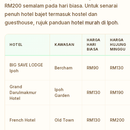
RM200 semalam pada hari biasa. Untuk senarai
penuh hotel bajet termasuk hostel dan
guesthouse, rujuk panduan
hotel murah di Ipoh
.
HARGA
HARGA
HOTEL
KAWASAN
HARI
HUJUNG
BIASA
MINGGU
BIG SAVE LODGE
Bercham
RM90
RM130
Ipoh
Grand
Ipoh
Darulmakmur
RM130
RM190
Garden
Hotel
French Hotel
Old Town
RM130
RM200