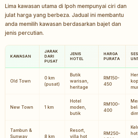
Lima kawasan utama di Ipoh mempunyai ciri dan
julat harga yang berbeza. Jadual ini membantu
anda memilih kawasan berdasarkan bajet dan
jenis percutian.
JARAK
JENIS
HARGA
SES
KAWASAN
DARI
HOTEL
PURATA
UN
PUSAT
Butik
Her
0 km
RM150-
Old Town
warisan,
kop
(pusat)
450
heritage
mur
Hotel
Me
RM100-
New Town
1 km
moden,
bel
400
butik
di
Kel
Tambun &
Resort,
RM250-
hot
Sunway
8 km
villa hot