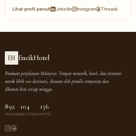
Lihat profil penuh
LinkedIn
Instagram
Threads
EncikHotel
Panduan perjalanan Malaysia. Tempat menarik, hotel, dan itinerari
untuk lebih 100 destinasi, disusun oleh penulis tempatan dan
dikemas kini setiap minggu.
892
104
156
TARIKAN
DESTINASI
HOTEL