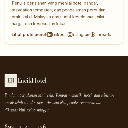
Penulis perjalanan yang menilai hotel bandar,
staycation tempatan, dan pengalaman percutian
praktikal di Malaysia dari sudut keselesaan, nilai
harga, dan kesesuaian lokasi.
Lihat profil penuh
LinkedIn
Instagram
Threads
EncikHotel
Panduan perjalanan Malaysia. Tempat menarik, hotel, dan itinerari
untuk lebih 100 destinasi, disusun oleh penulis tempatan dan
dikemas kini setiap minggu.
892
104
156