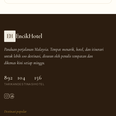
EncikHotel
Panduan perjalanan Malaysia. Tempat menarik, hotel, dan itinerari
untuk lebih 100 destinasi, disusun oleh penulis tempatan dan
dikemas kini setiap minggu.
892
104
156
TARIKAN
DESTINASI
HOTEL
Destinasi popular