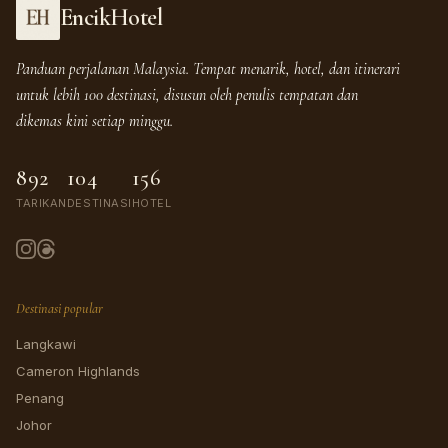
EncikHotel
Panduan perjalanan Malaysia. Tempat menarik, hotel, dan itinerari
untuk lebih 100 destinasi, disusun oleh penulis tempatan dan
dikemas kini setiap minggu.
892
104
156
TARIKAN
DESTINASI
HOTEL
Destinasi popular
Langkawi
Cameron Highlands
Penang
Johor