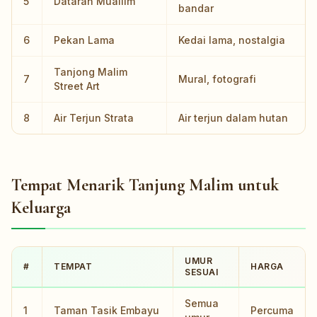
5
Dataran Muallim
bandar
6
Pekan Lama
Kedai lama, nostalgia
Tanjong Malim
7
Mural, fotografi
Street Art
8
Air Terjun Strata
Air terjun dalam hutan
Tempat Menarik Tanjung Malim untuk
Keluarga
UMUR
#
TEMPAT
HARGA
SESUAI
Semua
1
Taman Tasik Embayu
Percuma